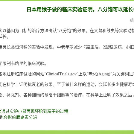
日本用猴子做的临床实验证明，八分饱可以延长
编
实以基因为目标的治疗方法确认“八分饱”的效果。在大鼠和线虫等实验动物
延长。
在使用灵长类恒河猴的实验中发现，中老年期减少卡路里后，2型糖尿病、
了限制卡路里的临床试验。
册临床试验的网站“ClinicalTrials.gov”上以“老化(Aging)”
能在科学上证明抗衰老的效果。至于做什么样的运动，会延长多少健康寿
物、补充剂、各种细胞的基础干细胞等的治疗，在科学上证明了效果之后
大通过实验小鼠再现胚胎到精子的过程
”也会影响胰岛素分泌