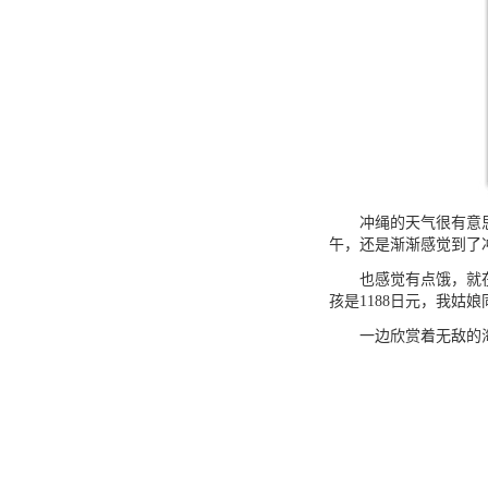
冲绳的天气很有意思，
午，还是渐渐感觉到了
也感觉有点饿，就
孩是
1188
日元，我姑娘
一边欣赏着无敌的海