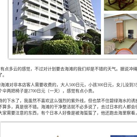
微有点多云的感觉，不过对计划要去海滩的我们却是不错的天气。据说冲
了。
的海滩对非本店客人需要收费的，大人
500
日元，小孩
300
日元，女儿没到
3
个伞两把椅子是
2700
日元（一天），感觉有点小贵。
下水了，我虽然不喜欢这么强烈的紫外线，但也禁不住碧绿海水的诱惑
不算多，真是很不错。海滩的干净整洁就不必多说了，去过日本的人都会
大家需要注意的东西，有个日本人好像是被海蜇蜇了，他还跑去海里察看