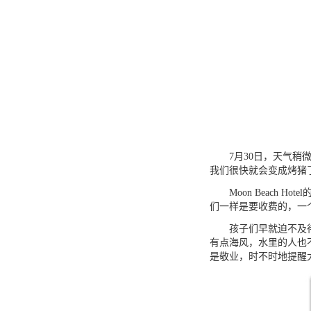
7
月
30
日，天气稍
我们很快就会变成烤猪
Moon Beach Hotel
们一样是要收费的，一
孩子们早就迫不及待的
有点海风，水里的人也
是敬业，时不时地提醒