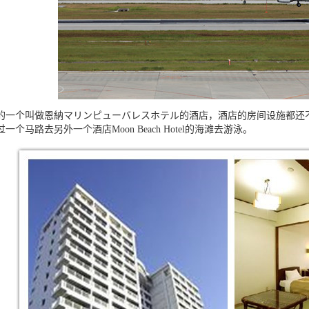
个叫做恩納マリンピューバレスホテル的酒店，酒店的房间设施都还不
过一个马路去另外一个酒店
Moon Beach Hotel
的海滩去游泳。